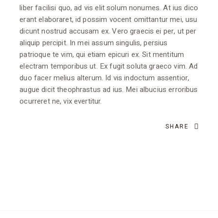
liber facilisi quo, ad vis elit solum nonumes. At ius dico
erant elaboraret, id possim vocent omittantur mei, usu
dicunt nostrud accusam ex. Vero graecis ei per, ut per
aliquip percipit. In mei assum singulis, persius
patrioque te vim, qui etiam epicuri ex. Sit mentitum
electram temporibus ut. Ex fugit soluta graeco vim. Ad
duo facer melius alterum. Id vis indoctum assentior,
augue dicit theophrastus ad ius. Mei albucius erroribus
ocurreret ne, vix evertitur.
SHARE