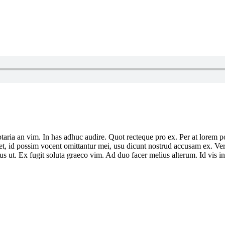
ria an vim. In has adhuc audire. Quot recteque pro ex. Per at lorem poss
ret, id possim vocent omittantur mei, usu dicunt nostrud accusam ex. Vero
us ut. Ex fugit soluta graeco vim. Ad duo facer melius alterum. Id vis i