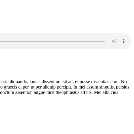
it aliquando, tantas dissentiunt sit ad, ei posse dissentias eum. No
 graecis ei per, ut per aliquip percipit. In mei assum singulis, persius
ndoctum assentior, augue dicit theophrastus ad ius. Mei albucius