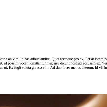
ria an vim. In has adhuc audire. Quot recteque pro ex. Per at lorem poss
ret, id possim vocent omittantur mei, usu dicunt nostrud accusam ex. Vero
us ut. Ex fugit soluta graeco vim. Ad duo facer melius alterum. Id vis i