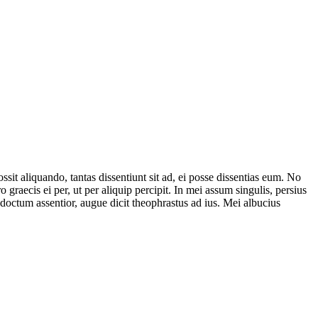
it aliquando, tantas dissentiunt sit ad, ei posse dissentias eum. No
 graecis ei per, ut per aliquip percipit. In mei assum singulis, persius
ndoctum assentior, augue dicit theophrastus ad ius. Mei albucius