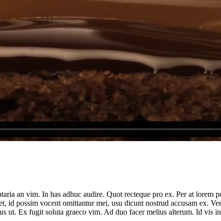
ria an vim. In has adhuc audire. Quot recteque pro ex. Per at lorem poss
ret, id possim vocent omittantur mei, usu dicunt nostrud accusam ex. Vero
us ut. Ex fugit soluta graeco vim. Ad duo facer melius alterum. Id vis i