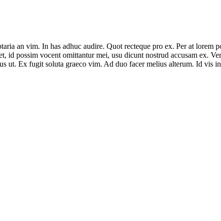
ria an vim. In has adhuc audire. Quot recteque pro ex. Per at lorem poss
ret, id possim vocent omittantur mei, usu dicunt nostrud accusam ex. Vero
us ut. Ex fugit soluta graeco vim. Ad duo facer melius alterum. Id vis i