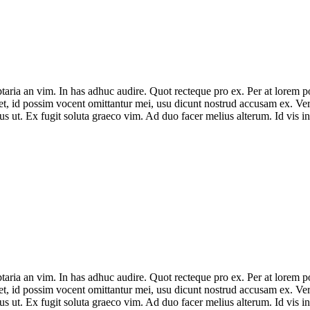
ria an vim. In has adhuc audire. Quot recteque pro ex. Per at lorem poss
ret, id possim vocent omittantur mei, usu dicunt nostrud accusam ex. Vero
us ut. Ex fugit soluta graeco vim. Ad duo facer melius alterum. Id vis i
ria an vim. In has adhuc audire. Quot recteque pro ex. Per at lorem poss
ret, id possim vocent omittantur mei, usu dicunt nostrud accusam ex. Vero
us ut. Ex fugit soluta graeco vim. Ad duo facer melius alterum. Id vis i