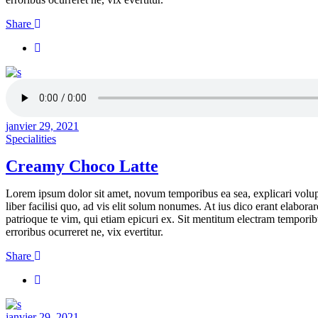
Share
janvier 29, 2021
Specialities
Creamy Choco Latte
Lorem ipsum dolor sit amet, novum temporibus ea sea, explicari volupta
liber facilisi quo, ad vis elit solum nonumes. At ius dico erant elabora
patrioque te vim, qui etiam epicuri ex. Sit mentitum electram temporib
erroribus ocurreret ne, vix evertitur.
Share
janvier 29, 2021