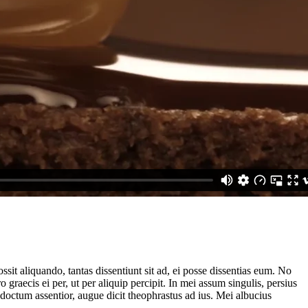
it aliquando, tantas dissentiunt sit ad, ei posse dissentias eum. No
 graecis ei per, ut per aliquip percipit. In mei assum singulis, persius
ndoctum assentior, augue dicit theophrastus ad ius. Mei albucius