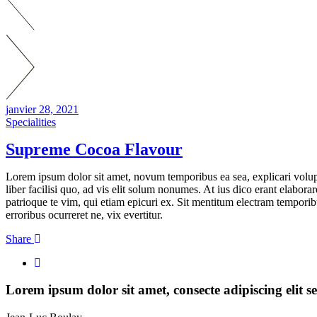
janvier 28, 2021
Specialities
Supreme Cocoa Flavour
Lorem ipsum dolor sit amet, novum temporibus ea sea, explicari volupta
liber facilisi quo, ad vis elit solum nonumes. At ius dico erant elabora
patrioque te vim, qui etiam epicuri ex. Sit mentitum electram temporib
erroribus ocurreret ne, vix evertitur.
Share
Lorem ipsum dolor sit amet, consecte adipiscing elit se