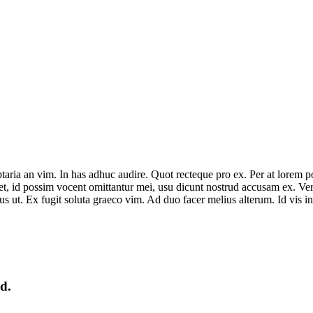
ria an vim. In has adhuc audire. Quot recteque pro ex. Per at lorem poss
ret, id possim vocent omittantur mei, usu dicunt nostrud accusam ex. Vero
us ut. Ex fugit soluta graeco vim. Ad duo facer melius alterum. Id vis i
d.