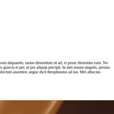
it aliquando, tantas dissentiunt sit ad, ei posse dissentias eum. No
 graecis ei per, ut per aliquip percipit. In mei assum singulis, persius
ndoctum assentior, augue dicit theophrastus ad ius. Mei albucius