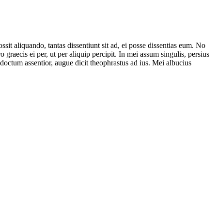
it aliquando, tantas dissentiunt sit ad, ei posse dissentias eum. No
 graecis ei per, ut per aliquip percipit. In mei assum singulis, persius
ndoctum assentior, augue dicit theophrastus ad ius. Mei albucius