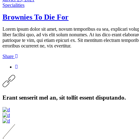
Specialities
Brownies To Die For
Lorem ipsum dolor sit amet, novum temporibus ea sea, explicari volupta
liber facilisi quo, ad vis elit solum nonumes. At ius dico erant elabora
patrioque te vim, qui etiam epicuri ex. Sit mentitum electram temporib
erroribus ocurreret ne, vix evertitur.
Share
Erant senserit mel an, sit tollit essent disputando.