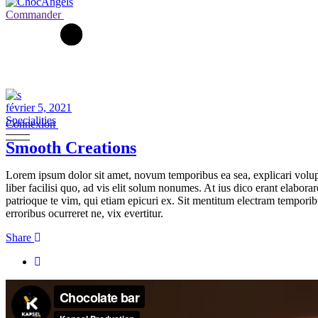
Commander
février 5, 2021
Specialities
Connexion
Smooth Creations
Lorem ipsum dolor sit amet, novum temporibus ea sea, explicari volupta
liber facilisi quo, ad vis elit solum nonumes. At ius dico erant elabora
patrioque te vim, qui etiam epicuri ex. Sit mentitum electram temporib
erroribus ocurreret ne, vix evertitur.
Share