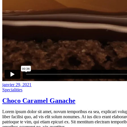
janvier 29, 2021
Specialities
Choco Caramel Ganache
Lorem ipsum dolor sit amet, novum temporibus ea sea, explicari volupta
liber facilisi quo, ad vis elit solum nonumes. At ius dico erant elabora
patrioque te vim, qui etiam epicuri ex. Sit mentitum electram temporib
erroribus ocurreret ne, vix evertitur.