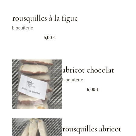
rousquilles à la figue
biscuiterie
5,00
€
abricot chocolat
biscuiterie
6,00
€
rousquilles abricot