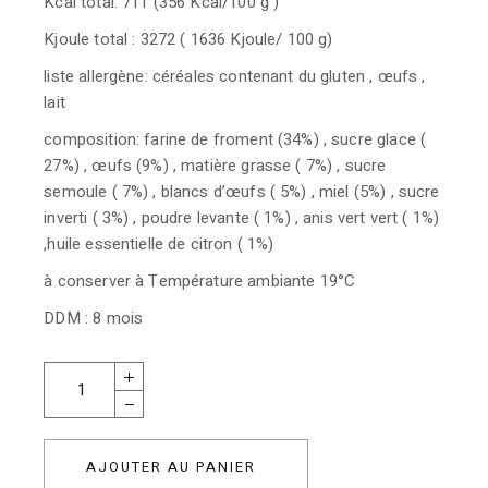
Kcal total: 711 (356 Kcal/100 g )
Kjoule total : 3272 ( 1636 Kjoule/ 100 g)
liste allergène: céréales contenant du gluten , œufs ,
lait
composition: farine de froment (34%) , sucre glace (
27%) , œufs (9%) , matière grasse ( 7%) , sucre
semoule ( 7%) , blancs d’œufs ( 5%) , miel (5%) , sucre
inverti ( 3%) , poudre levante ( 1%) , anis vert vert ( 1%)
,huile essentielle de citron ( 1%)
à conserver à Température ambiante 19°C
DDM : 8 mois
AJOUTER AU PANIER