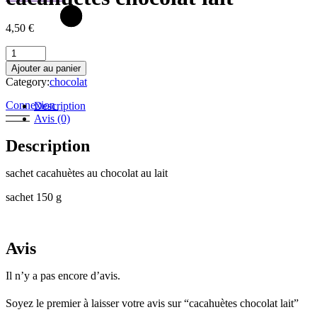
4,50
€
cacahuètes
chocolat
Ajouter au panier
lait
Category:
chocolat
quantity
Connexion
Description
Avis (0)
Description
sachet cacahuètes au chocolat au lait
sachet 150 g
Avis
Il n’y a pas encore d’avis.
Soyez le premier à laisser votre avis sur “cacahuètes chocolat lait”