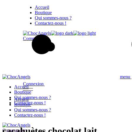
Skip
Accueil
to
Boutique
the
Qui sommes-nous ?
content
Contactez-nous !
Commander
menu
Connexion
Accueil
Boutique
Qui sommes-nous ?
Accueil
Contactez-nous !
Boutique
Qui sommes-nous ?
Contactez-nous !
cacahuètes chocolat lait
Commander