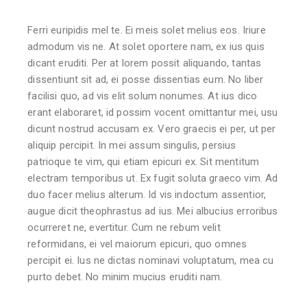
Ferri euripidis mel te. Ei meis solet melius eos. Iriure
admodum vis ne. At solet oportere nam, ex ius quis
dicant eruditi. Per at lorem possit aliquando, tantas
dissentiunt sit ad, ei posse dissentias eum. No liber
facilisi quo, ad vis elit solum nonumes. At ius dico
erant elaboraret, id possim vocent omittantur mei, usu
dicunt nostrud accusam ex. Vero graecis ei per, ut per
aliquip percipit. In mei assum singulis, persius
patrioque te vim, qui etiam epicuri ex. Sit mentitum
electram temporibus ut. Ex fugit soluta graeco vim. Ad
duo facer melius alterum. Id vis indoctum assentior,
augue dicit theophrastus ad ius. Mei albucius erroribus
ocurreret ne, evertitur. Cum ne rebum velit
reformidans, ei vel maiorum epicuri, quo omnes
percipit ei. Ius ne dictas nominavi voluptatum, mea cu
purto debet. No minim mucius eruditi nam.