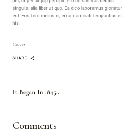
per, ut per aliquip percipit. Pro ne sanctus debitis
singulis, alia liber ut quo. Ea dico laboramus gloriatur
est. Eos ferri melius ei, error nominati temporibus et
his.
Cocoa
SHARE
It Began In 1845…
Comments