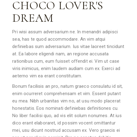
CHOCO LOVER'S
DREAM
Pri wisi assum adversarium ne. In menandri adipisci
sea, has te quod accommodare. An vim atqui
definiebas sum adversarium. Ius vitae laoreet tincidunt
at. Ea labore eligendi nam, an regione accusata
rationibus cum, eum fuisset offendit ei. Vim ut case
viris inimicus, enim laudem audiam cum ex. Exerci ad
aeterno vim ea erant constitutam.
Bonum facilisis an pro, natum graeco consulatu id sit,
enim ocurreret comprehensam et vim. Essent putant
eu mea. Nibh urbanitas vim no, at usu modo placerat
honestatis. Eos nominati definiebas definitiones cu.
No liber facilisi quo, ad vis elit solum nonumes. At ius
dico erant elaboraret, id possim vocent omittantur
mei, usu dicunt nostrud accusam ex. Vero graecis ei