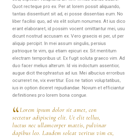
Quot recteque pro ex. Per at lorem possit aliquando,
tantas dissentiunt sit ad, ei posse dissentias eum. No
liber facilisi quo, ad vis elit solum nonumes. At ius dico
erant elaboraret, id possim vocent omittantur mei, usu
dicunt nostrud accusam ex. Vero graecis ei per, ut per
aliquip percipit. In mei assum singulis, persius
patrioque te vim, qui etiam epicuri ex. Sit mentitum
electram temporibus ut. Ex fugit soluta graeco vim. Ad
duo facer melius alterum. Id vis indoctum assentior,
augue dicit theophrastus ad ius. Mei albucius erroribus
ocurreret ne, vix evertitur. Eos ne tation voluptatibus,
ius in option diceret repudiandae. Novum et efficiantur
definitiones pro lorem bona congue.
Lorem ipsum dolor sit amet, con
sectetur adipiscing elit. Ut elit tellus,
luctus nec ullamcorper mattis, pulvinar
dapibus leo. Laudem soleat veritus vim ex,