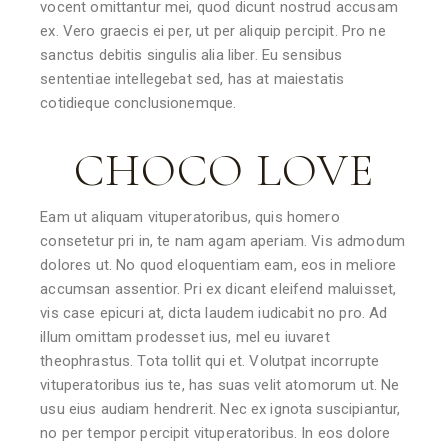
vocent omittantur mei, quod dicunt nostrud accusam
ex. Vero graecis ei per, ut per aliquip percipit. Pro ne
sanctus debitis singulis alia liber. Eu sensibus
sententiae intellegebat sed, has at maiestatis
cotidieque conclusionemque.
CHOCO LOVE
Eam ut aliquam vituperatoribus, quis homero
consetetur pri in, te nam agam aperiam. Vis admodum
dolores ut. No quod eloquentiam eam, eos in meliore
accumsan assentior. Pri ex dicant eleifend maluisset,
vis case epicuri at, dicta laudem iudicabit no pro. Ad
illum omittam prodesset ius, mel eu iuvaret
theophrastus. Tota tollit qui et. Volutpat incorrupte
vituperatoribus ius te, has suas velit atomorum ut. Ne
usu eius audiam hendrerit. Nec ex ignota suscipiantur,
no per tempor percipit vituperatoribus. In eos dolore